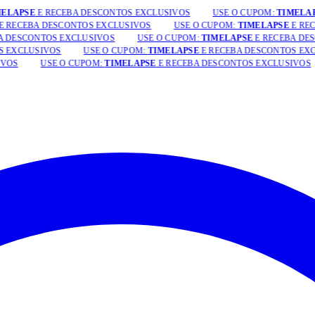
APSE
E RECEBA DESCONTOS EXCLUSIVOS
USE O CUPOM:
TIMELAPSE
ECEBA DESCONTOS EXCLUSIVOS
USE O CUPOM:
TIMELAPSE
E RECEB
ESCONTOS EXCLUSIVOS
USE O CUPOM:
TIMELAPSE
E RECEBA DESCO
XCLUSIVOS
USE O CUPOM:
TIMELAPSE
E RECEBA DESCONTOS EXCLU
S
USE O CUPOM:
TIMELAPSE
E RECEBA DESCONTOS EXCLUSIVOS