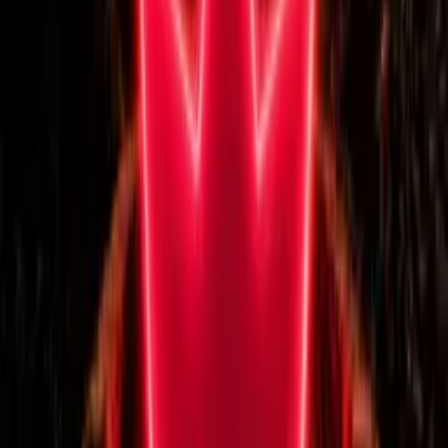
Fico sabendo de tudo primeiro pelo canal e ainda garanto desconto.
Não compro ingresso sem checar a Timelapse antes.
P
Público VIP
Conseguimos colocar a marca dentro da cena com presença real em
eventos e conteúdo direcionado. Entrega profissional do início ao
fim.
A
Assessoria de marca
Parceria que gera volume. A curadoria deles traz público qualificado
e as campanhas com cupom convertem muito bem.
T
Ticketeira parceira