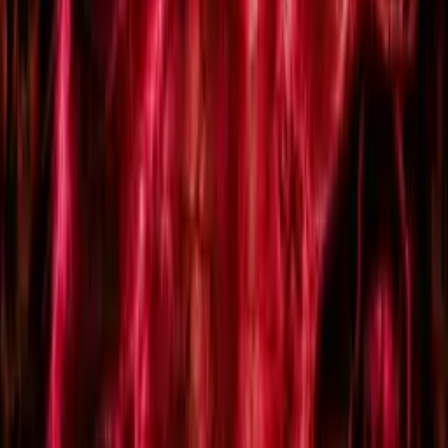
Expansão nacional
A atuação se expande para dezenas de cidades, do litoral
nordestino à serra gaúcha.
2026
10 anos de cena
Uma década conectando público, produtores e marcas — e
uma plataforma própria que centraliza tudo.
O que é a Timelapse?
Uma plataforma brasileira de eventos que conecta público,
produtores e marcas: curadoria de festas, festivais, réveillons e
shows, com descontos exclusivos, conteúdo e uma comunidade
ativa.
Sou produtor. Como a Timelapse me ajuda a vender mais?
Divulgação para um público que já compra ingresso,
rastreamento de campanhas com UTM, campanhas com