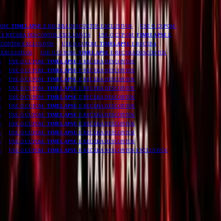
Fechar plano de marketing
Explorar eventos
TIMELAPSE
E RECEBA DESCONTOS EXCLUSIVOS
USE O CUPOM:
ECEBA DESCONTOS EXCLUSIVOS
USE O CUPOM:
TIMELAPSE
E
TOS EXCLUSIVOS
USE O CUPOM:
TIMELAPSE
E RECEBA
LUSIVOS
USE O CUPOM:
TIMELAPSE
E RECEBA DESCONTOS
USE O CUPOM:
TIMELAPSE
E RECEBA DESCONTOS
USE O CUPOM:
TIMELAPSE
E RECEBA DESCONTOS
USE O CUPOM:
TIMELAPSE
E RECEBA DESCONTOS
USE O CUPOM:
TIMELAPSE
E RECEBA DESCONTOS
USE O CUPOM:
TIMELAPSE
E RECEBA DESCONTOS
USE O CUPOM:
TIMELAPSE
E RECEBA DESCONTOS
USE O CUPOM:
TIMELAPSE
E RECEBA DESCONTOS
USE O CUPOM:
TIMELAPSE
E RECEBA DESCONTOS
USE O CUPOM:
TIMELAPSE
E RECEBA DESCONTOS
USE O CUPOM:
TIMELAPSE
E RECEBA DESCONTOS
USE O CUPOM:
TIMELAPSE
E RECEBA DESCONTOS EXCLUSIVOS