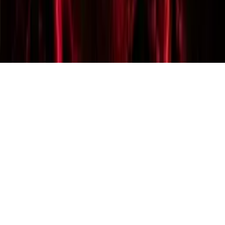
GRUPOS DE WHATSAPP
Timelapse Promoção de Eventos LTDA
— CNPJ:
29.459.307/0001-37
©
2026
Todos os direitos reservados.