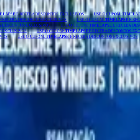
RECEBA DESCONTOS EXCLUSIVOS
USE O CUPOM:
TIMELAPSE
E RECE
ESCONTOS EXCLUSIVOS
USE O CUPOM:
TIMELAPSE
E RECEBA DESCO
OS EXCLUSIVOS
USE O CUPOM:
TIMELAPSE
E RECEBA DESCONTOS EX
VOS
USE O CUPOM:
TIMELAPSE
E RECEBA DESCONTOS EXCLUSIVOS
SE O CUPOM:
TIMELAPSE
E RECEBA DESCONTOS EXCLUSIVOS
USE O