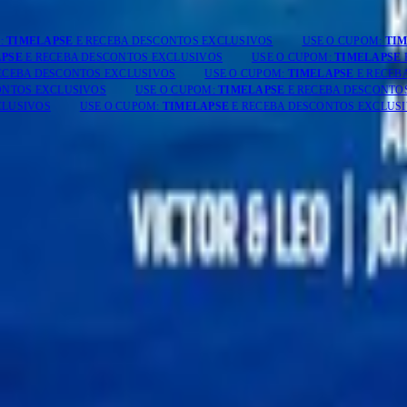
Santos - SP
SE
E RECEBA DESCONTOS EXCLUSIVOS
USE O CUPOM:
TIMELAPSE
E 
EBA DESCONTOS EXCLUSIVOS
USE O CUPOM:
TIMELAPSE
E RECEBA D
CONTOS EXCLUSIVOS
USE O CUPOM:
TIMELAPSE
E RECEBA DESCONT
LUSIVOS
USE O CUPOM:
TIMELAPSE
E RECEBA DESCONTOS EXCLUSI
USE O CUPOM:
TIMELAPSE
E RECEBA DESCONTOS EXCLUSIVOS
U