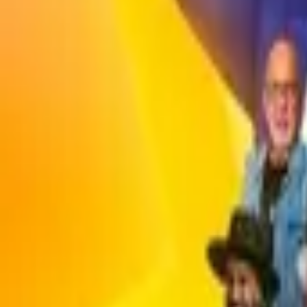
Acessar Canal
TODOS OS EVENTOS
FESTAS
GRAMADO
RÉVEILLON 2027
REVENDAS BUYTICKET
CLUBS
NAVIOS