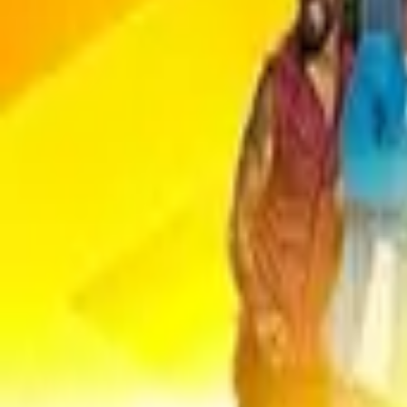
SHOWS
CARNAVAL
INTERNACIONAL
LISTAS
BUSCAR
LINKS ÚTEIS
Validar Número
Time de Divulgação
Fale Conosco
Perguntas Frequentes (FAQ)
Nosso Blog
CONTATOS
contato@betimelapse.com.br
(11) 9 4859-1111
SOCIAL