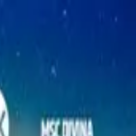
BA DESCONTOS EXCLUSIVOS
USE O
NTOS EXCLUSIVOS
USE O CUPOM:
CLUSIVOS
USE O CUPOM:
TIMELAPSE
USE O CUPOM:
TIMELAPSE
E RECEBA
 CUPOM:
TIMELAPSE
E RECEBA DESCONTOS