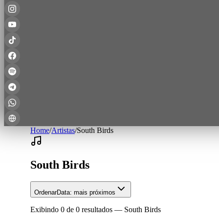
Home
/
Artistas
/
South Birds
South Birds
Ordenar
Data: mais próximos
Exibindo
0
de
0
resultado
s
—
South Birds