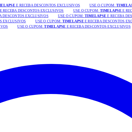
APSE
E RECEBA DESCONTOS EXCLUSIVOS
USE O CUPOM:
TIMELAPS
ECEBA DESCONTOS EXCLUSIVOS
USE O CUPOM:
TIMELAPSE
E RECEB
DESCONTOS EXCLUSIVOS
USE O CUPOM:
TIMELAPSE
E RECEBA DESC
EXCLUSIVOS
USE O CUPOM:
TIMELAPSE
E RECEBA DESCONTOS EXCLU
OS
USE O CUPOM:
TIMELAPSE
E RECEBA DESCONTOS EXCLUSIVOS