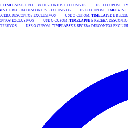
IMELAPSE
E RECEBA DESCONTOS EXCLUSIVOS
USE O CUPOM:
TIMEL
SE
E RECEBA DESCONTOS EXCLUSIVOS
USE O CUPOM:
TIMELAPSE
E R
EBA DESCONTOS EXCLUSIVOS
USE O CUPOM:
TIMELAPSE
E RECEBA 
TOS EXCLUSIVOS
USE O CUPOM:
TIMELAPSE
E RECEBA DESCONTOS 
USIVOS
USE O CUPOM:
TIMELAPSE
E RECEBA DESCONTOS EXCLUSIV