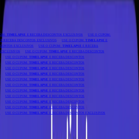
Ver hotéis no Booking
Nossas redes sociais
TIMELAPSE
E RECEBA DESCONTOS EXCLUSIVOS
USE O CUPOM:
CEBA DESCONTOS EXCLUSIVOS
USE O CUPOM:
TIMELAPSE
E
TOS EXCLUSIVOS
USE O CUPOM:
TIMELAPSE
E RECEBA
LUSIVOS
USE O CUPOM:
TIMELAPSE
E RECEBA DESCONTOS
SE O CUPOM:
TIMELAPSE
E RECEBA DESCONTOS
SE O CUPOM:
TIMELAPSE
E RECEBA DESCONTOS
SE O CUPOM:
TIMELAPSE
E RECEBA DESCONTOS
SE O CUPOM:
TIMELAPSE
E RECEBA DESCONTOS
SE O CUPOM:
TIMELAPSE
E RECEBA DESCONTOS
SE O CUPOM:
TIMELAPSE
E RECEBA DESCONTOS
SE O CUPOM:
TIMELAPSE
E RECEBA DESCONTOS
SE O CUPOM:
TIMELAPSE
E RECEBA DESCONTOS
SE O CUPOM:
TIMELAPSE
E RECEBA DESCONTOS
SE O CUPOM:
TIMELAPSE
E RECEBA DESCONTOS
SE O CUPOM:
TIMELAPSE
E RECEBA DESCONTOS EXCLUSIVOS