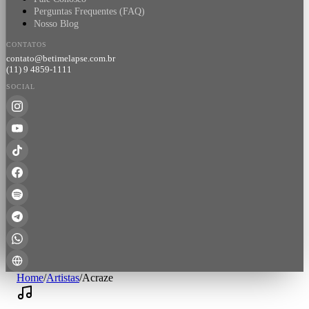
Perguntas Frequentes (FAQ)
Nosso Blog
CONTATOS
contato@betimelapse.com.br
(11) 9 4859-1111
SOCIAL
Home
/
Artistas
/
Acraze