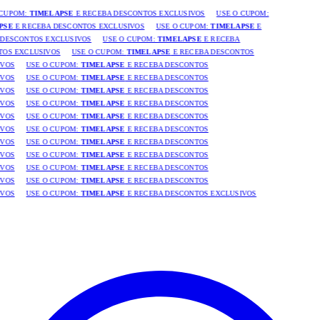
CUPOM:
TIMELAPSE
E RECEBA DESCONTOS EXCLUSIVOS
USE O CUPOM:
PSE
E RECEBA DESCONTOS EXCLUSIVOS
USE O CUPOM:
TIMELAPSE
E
DESCONTOS EXCLUSIVOS
USE O CUPOM:
TIMELAPSE
E RECEBA
OS EXCLUSIVOS
USE O CUPOM:
TIMELAPSE
E RECEBA DESCONTOS
VOS
USE O CUPOM:
TIMELAPSE
E RECEBA DESCONTOS
VOS
USE O CUPOM:
TIMELAPSE
E RECEBA DESCONTOS
VOS
USE O CUPOM:
TIMELAPSE
E RECEBA DESCONTOS
VOS
USE O CUPOM:
TIMELAPSE
E RECEBA DESCONTOS
VOS
USE O CUPOM:
TIMELAPSE
E RECEBA DESCONTOS
VOS
USE O CUPOM:
TIMELAPSE
E RECEBA DESCONTOS
VOS
USE O CUPOM:
TIMELAPSE
E RECEBA DESCONTOS
VOS
USE O CUPOM:
TIMELAPSE
E RECEBA DESCONTOS
VOS
USE O CUPOM:
TIMELAPSE
E RECEBA DESCONTOS
VOS
USE O CUPOM:
TIMELAPSE
E RECEBA DESCONTOS
VOS
USE O CUPOM:
TIMELAPSE
E RECEBA DESCONTOS EXCLUSIVOS