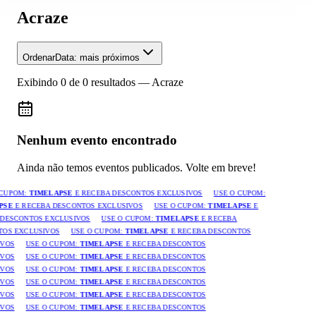
Acraze
Ordenar
Data: mais próximos
Exibindo
0
de
0
resultado
s
—
Acraze
Nenhum evento encontrado
Ainda não temos eventos publicados. Volte em breve!
CUPOM:
TIMELAPSE
E RECEBA DESCONTOS EXCLUSIVOS
USE O CUPOM:
PSE
E RECEBA DESCONTOS EXCLUSIVOS
USE O CUPOM:
TIMELAPSE
E
DESCONTOS EXCLUSIVOS
USE O CUPOM:
TIMELAPSE
E RECEBA
OS EXCLUSIVOS
USE O CUPOM:
TIMELAPSE
E RECEBA DESCONTOS
VOS
USE O CUPOM:
TIMELAPSE
E RECEBA DESCONTOS
VOS
USE O CUPOM:
TIMELAPSE
E RECEBA DESCONTOS
VOS
USE O CUPOM:
TIMELAPSE
E RECEBA DESCONTOS
VOS
USE O CUPOM:
TIMELAPSE
E RECEBA DESCONTOS
VOS
USE O CUPOM:
TIMELAPSE
E RECEBA DESCONTOS
VOS
USE O CUPOM:
TIMELAPSE
E RECEBA DESCONTOS