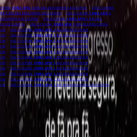
UPOM:
TIMELAPSE
E RECEBA DESCONTOS EXCLUSIVOS
USE O CUPOM:
SE
E RECEBA DESCONTOS EXCLUSIVOS
USE O CUPOM:
TIMELAPSE
E
ESCONTOS EXCLUSIVOS
USE O CUPOM:
TIMELAPSE
E RECEBA
S EXCLUSIVOS
USE O CUPOM:
TIMELAPSE
E RECEBA DESCONTOS
OS
USE O CUPOM:
TIMELAPSE
E RECEBA DESCONTOS
OS
USE O CUPOM:
TIMELAPSE
E RECEBA DESCONTOS
OS
USE O CUPOM:
TIMELAPSE
E RECEBA DESCONTOS
OS
USE O CUPOM:
TIMELAPSE
E RECEBA DESCONTOS
OS
USE O CUPOM:
TIMELAPSE
E RECEBA DESCONTOS
OS
USE O CUPOM:
TIMELAPSE
E RECEBA DESCONTOS
OS
USE O CUPOM:
TIMELAPSE
E RECEBA DESCONTOS
OS
USE O CUPOM:
TIMELAPSE
E RECEBA DESCONTOS
OS
USE O CUPOM:
TIMELAPSE
E RECEBA DESCONTOS
OS
USE O CUPOM:
TIMELAPSE
E RECEBA DESCONTOS
OS
USE O CUPOM:
TIMELAPSE
E RECEBA DESCONTOS EXCLUSIVOS