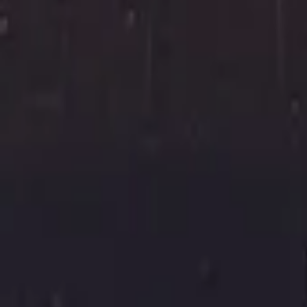
Instagram
YouTube
TikTok
Facebook
Spotify
Telegram