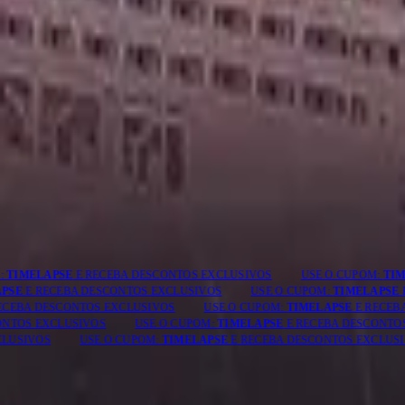
Gênero
Data
Ordenar
Data: mais próximos
Exibindo
1
de
1
resultado
—
CPM 22
Saiba Mais
26.11.2026
Navio 89 Rock Boat
Santos - SP
SE
E RECEBA DESCONTOS EXCLUSIVOS
USE O CUPOM:
TIMELAPSE
E 
EBA DESCONTOS EXCLUSIVOS
USE O CUPOM:
TIMELAPSE
E RECEBA 
CONTOS EXCLUSIVOS
USE O CUPOM:
TIMELAPSE
E RECEBA DESCONT
LUSIVOS
USE O CUPOM:
TIMELAPSE
E RECEBA DESCONTOS EXCLUSI
USE O CUPOM:
TIMELAPSE
E RECEBA DESCONTOS EXCLUSIVOS
U