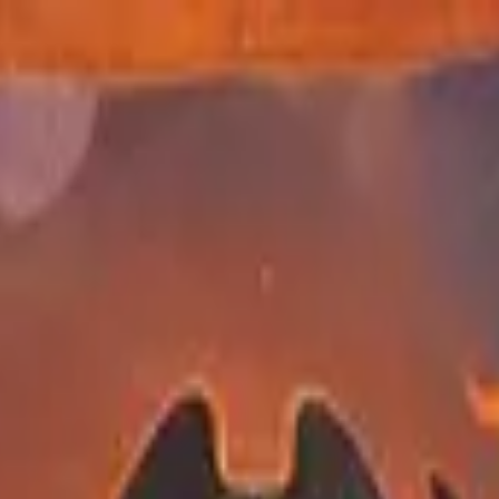
RECEBA DESCONTOS EXCLUSIVOS
USE O CUPOM:
TIMELAPSE
E RECE
DESCONTOS EXCLUSIVOS
USE O CUPOM:
TIMELAPSE
E RECEBA DESC
OS EXCLUSIVOS
USE O CUPOM:
TIMELAPSE
E RECEBA DESCONTOS E
VOS
USE O CUPOM:
TIMELAPSE
E RECEBA DESCONTOS EXCLUSIVOS
SE O CUPOM:
TIMELAPSE
E RECEBA DESCONTOS EXCLUSIVOS
USE O