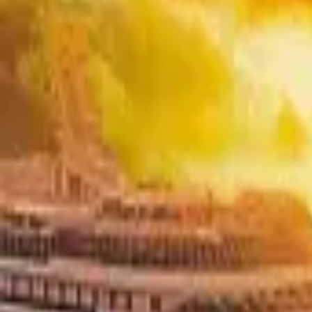
SHOWS
CARNAVAL
INTERNACIONAL
LISTAS
BUSCAR
LINKS ÚTEIS
Validar Número
Time de Divulgação
Fale Conosco
Perguntas Frequentes (FAQ)
Nosso Blog
CONTATOS
contato@betimelapse.com.br
(11) 9 4859-1111
SOCIAL