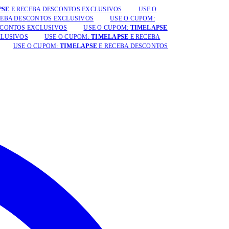
E RECEBA DESCONTOS EXCLUSIVOS
USE O
A DESCONTOS EXCLUSIVOS
USE O CUPOM:
NTOS EXCLUSIVOS
USE O CUPOM:
TIMELAPSE
SIVOS
USE O CUPOM:
TIMELAPSE
E RECEBA
USE O CUPOM:
TIMELAPSE
E RECEBA DESCONTOS