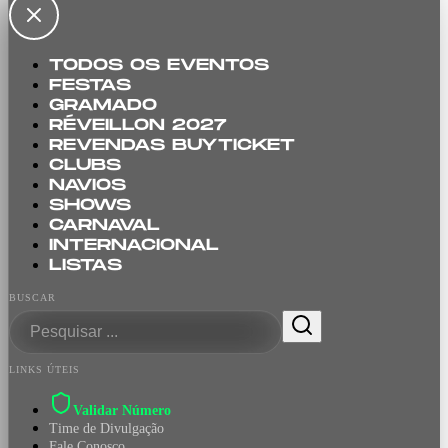
TODOS OS EVENTOS
FESTAS
GRAMADO
RÉVEILLON 2027
REVENDAS BUYTICKET
CLUBS
NAVIOS
SHOWS
CARNAVAL
INTERNACIONAL
LISTAS
BUSCAR
LINKS ÚTEIS
Validar Número
Time de Divulgação
Fale Conosco