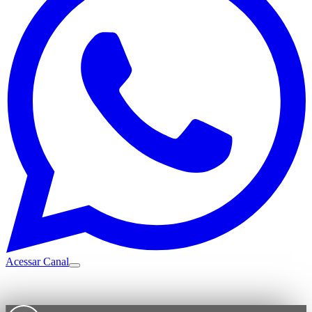
Acessar Canal