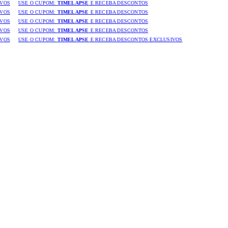
VOS
USE O CUPOM:
TIMELAPSE
E RECEBA DESCONTOS
VOS
USE O CUPOM:
TIMELAPSE
E RECEBA DESCONTOS
VOS
USE O CUPOM:
TIMELAPSE
E RECEBA DESCONTOS
VOS
USE O CUPOM:
TIMELAPSE
E RECEBA DESCONTOS
VOS
USE O CUPOM:
TIMELAPSE
E RECEBA DESCONTOS EXCLUSIVOS