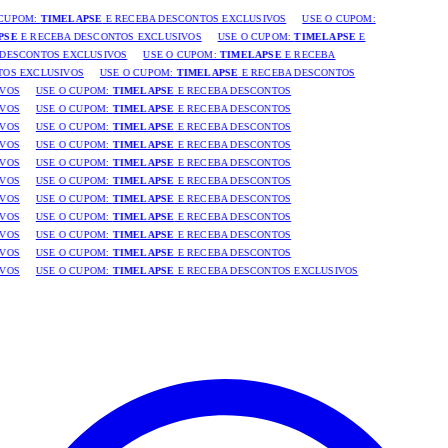
CUPOM:
TIMELAPSE
E RECEBA DESCONTOS EXCLUSIVOS
USE O CUPOM:
PSE
E RECEBA DESCONTOS EXCLUSIVOS
USE O CUPOM:
TIMELAPSE
E
DESCONTOS EXCLUSIVOS
USE O CUPOM:
TIMELAPSE
E RECEBA
OS EXCLUSIVOS
USE O CUPOM:
TIMELAPSE
E RECEBA DESCONTOS
VOS
USE O CUPOM:
TIMELAPSE
E RECEBA DESCONTOS
VOS
USE O CUPOM:
TIMELAPSE
E RECEBA DESCONTOS
VOS
USE O CUPOM:
TIMELAPSE
E RECEBA DESCONTOS
VOS
USE O CUPOM:
TIMELAPSE
E RECEBA DESCONTOS
VOS
USE O CUPOM:
TIMELAPSE
E RECEBA DESCONTOS
VOS
USE O CUPOM:
TIMELAPSE
E RECEBA DESCONTOS
VOS
USE O CUPOM:
TIMELAPSE
E RECEBA DESCONTOS
VOS
USE O CUPOM:
TIMELAPSE
E RECEBA DESCONTOS
VOS
USE O CUPOM:
TIMELAPSE
E RECEBA DESCONTOS
VOS
USE O CUPOM:
TIMELAPSE
E RECEBA DESCONTOS
VOS
USE O CUPOM:
TIMELAPSE
E RECEBA DESCONTOS EXCLUSIVOS