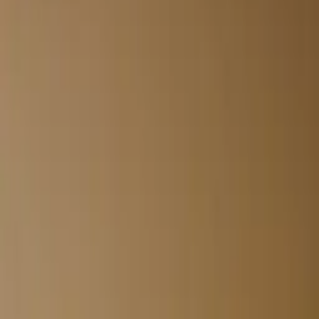
Acessar Canal