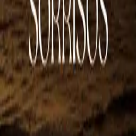
% OFF
Rock In Rio 2026
Rio de Janeiro - RJ
Saiba Mais
26.12.2026
+
5
datas
% OFF
Réveillon Destino
Camaçari - BA
Saiba Mais
26.12.2026
+
4
datas
% OFF
Réveillon Amoré