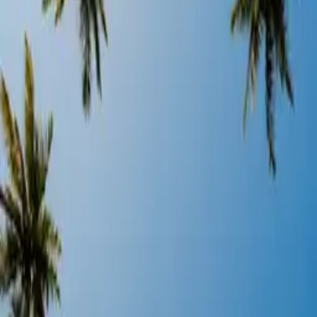
Acessar Canal