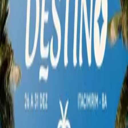
Perguntas Frequentes (FAQ)
Nosso Blog
CONTATOS
contato@betimelapse.com.br
(11) 9 4859-1111
SOCIAL
Home
/
Artistas
/
Sarah Ferreira