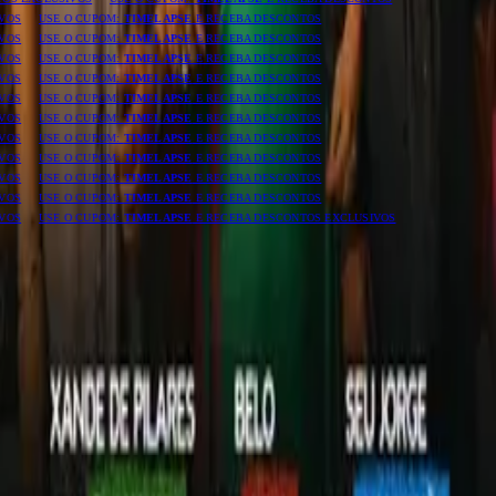
OS
USE O CUPOM:
TIMELAPSE
E RECEBA DESCONTOS
OS
USE O CUPOM:
TIMELAPSE
E RECEBA DESCONTOS
OS
USE O CUPOM:
TIMELAPSE
E RECEBA DESCONTOS
OS
USE O CUPOM:
TIMELAPSE
E RECEBA DESCONTOS
OS
USE O CUPOM:
TIMELAPSE
E RECEBA DESCONTOS
OS
USE O CUPOM:
TIMELAPSE
E RECEBA DESCONTOS
OS
USE O CUPOM:
TIMELAPSE
E RECEBA DESCONTOS
OS
USE O CUPOM:
TIMELAPSE
E RECEBA DESCONTOS
OS
USE O CUPOM:
TIMELAPSE
E RECEBA DESCONTOS
OS
USE O CUPOM:
TIMELAPSE
E RECEBA DESCONTOS
OS
USE O CUPOM:
TIMELAPSE
E RECEBA DESCONTOS EXCLUSIVOS