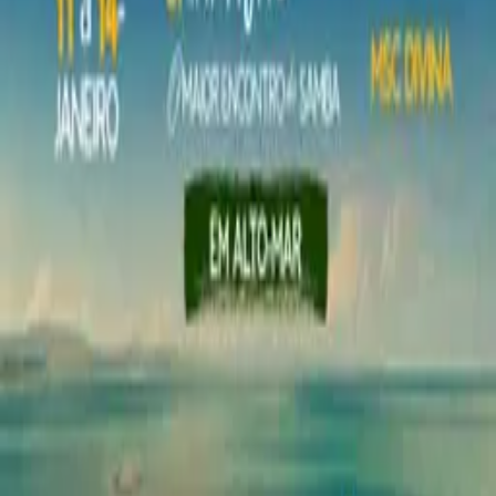
Acessar Canal