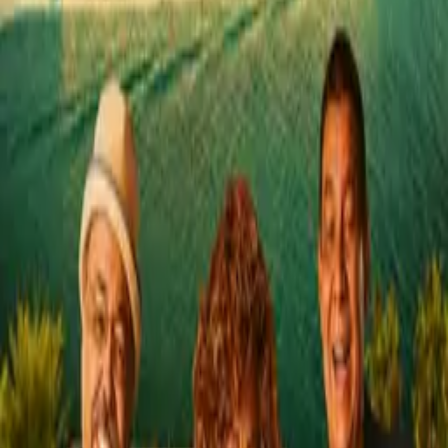
Perguntas Frequentes (FAQ)
Nosso Blog
CONTATOS
contato@betimelapse.com.br
(11) 9 4859-1111
SOCIAL
Home
/
Artistas
/
Turma do Pagode