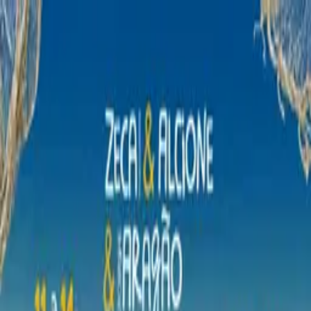
UPOM:
TIMELAPSE
E RECEBA DESCONTOS EXCLUSIVOS
USE O CUPOM:
E
E RECEBA DESCONTOS EXCLUSIVOS
USE O CUPOM:
TIMELAPSE
E
ESCONTOS EXCLUSIVOS
USE O CUPOM:
TIMELAPSE
E RECEBA
S EXCLUSIVOS
USE O CUPOM:
TIMELAPSE
E RECEBA DESCONTOS
OS
USE O CUPOM:
TIMELAPSE
E RECEBA DESCONTOS
OS
USE O CUPOM:
TIMELAPSE
E RECEBA DESCONTOS
OS
USE O CUPOM:
TIMELAPSE
E RECEBA DESCONTOS
OS
USE O CUPOM:
TIMELAPSE
E RECEBA DESCONTOS
OS
USE O CUPOM:
TIMELAPSE
E RECEBA DESCONTOS
OS
USE O CUPOM:
TIMELAPSE
E RECEBA DESCONTOS
OS
USE O CUPOM:
TIMELAPSE
E RECEBA DESCONTOS
OS
USE O CUPOM:
TIMELAPSE
E RECEBA DESCONTOS
OS
USE O CUPOM:
TIMELAPSE
E RECEBA DESCONTOS
OS
USE O CUPOM:
TIMELAPSE
E RECEBA DESCONTOS
OS
USE O CUPOM:
TIMELAPSE
E RECEBA DESCONTOS EXCLUSIVOS