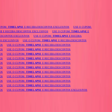
Ver hotéis no Booking
Nossas redes sociais
OM:
TIMELAPSE
E RECEBA DESCONTOS EXCLUSIVOS
USE O CUPOM:
E RECEBA DESCONTOS EXCLUSIVOS
USE O CUPOM:
TIMELAPSE
E
CONTOS EXCLUSIVOS
USE O CUPOM:
TIMELAPSE
E RECEBA
EXCLUSIVOS
USE O CUPOM:
TIMELAPSE
E RECEBA DESCONTOS
USE O CUPOM:
TIMELAPSE
E RECEBA DESCONTOS
USE O CUPOM:
TIMELAPSE
E RECEBA DESCONTOS
USE O CUPOM:
TIMELAPSE
E RECEBA DESCONTOS
USE O CUPOM:
TIMELAPSE
E RECEBA DESCONTOS
USE O CUPOM:
TIMELAPSE
E RECEBA DESCONTOS
USE O CUPOM:
TIMELAPSE
E RECEBA DESCONTOS
USE O CUPOM:
TIMELAPSE
E RECEBA DESCONTOS
USE O CUPOM:
TIMELAPSE
E RECEBA DESCONTOS
USE O CUPOM:
TIMELAPSE
E RECEBA DESCONTOS
USE O CUPOM:
TIMELAPSE
E RECEBA DESCONTOS
USE O CUPOM:
TIMELAPSE
E RECEBA DESCONTOS EXCLUSIVOS