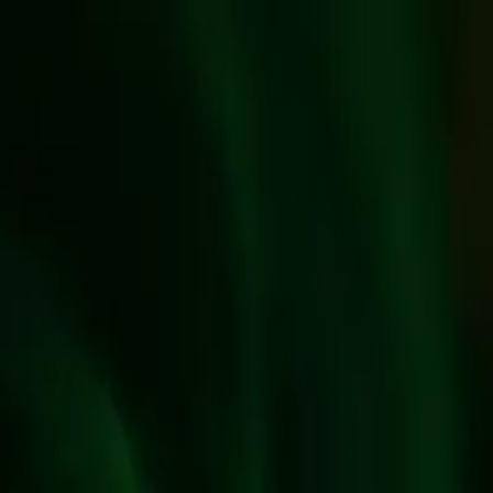
 DESCONTOS EXCLUSIVOS
USE O
TOS EXCLUSIVOS
USE O CUPOM:
LUSIVOS
USE O CUPOM:
TIMELAPSE
USE O CUPOM:
TIMELAPSE
E RECEBA
UPOM:
TIMELAPSE
E RECEBA DESCONTOS