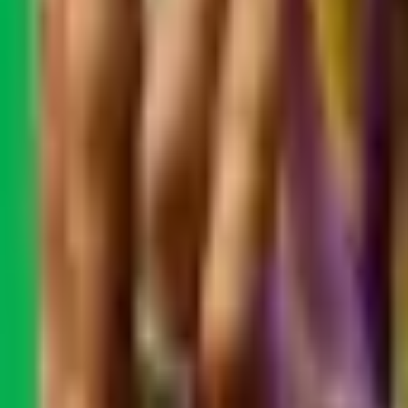
Voltar
Evento encerrado
Este evento já aconteceu
em 30 MAI 2026
e os ingressos não estão ma
Ver próximos eventos
Avise-me da próxima