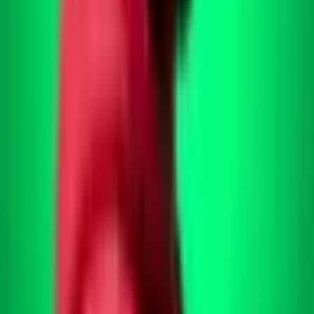
06.08.2026
+
14
datas
% OFF
D-Edge São Paulo
São Paulo - SP
Saiba Mais
07.08.2026
+
11
datas
% OFF
Le Club SP
São Paulo - SP
Saiba Mais
07.08.2026
Festa Control SP