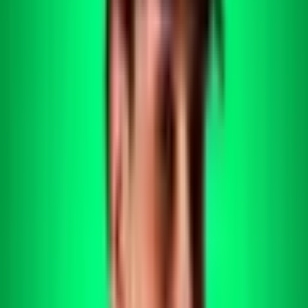
05 de setembro
, o GoodTimes by Illusionize desembarca no Duro
Beach, em Cumbuco, para uma edição especial ao pôr do sol em um
dos destinos mais icônicos do litoral cearense.
Inspirado pela conexão entre
música, destino e pessoas que vibram
na mesma frequência
, o evento promete uma experiência única em
meio ao paraíso dos ventos, reunindo a energia característica do
projeto comandado por Illusionize em um cenário inesquecível.
Faça parte dos nossos
Grupos de Transmissão
no
WhatsApp
e
Instagram
! Clicou, entrou, tá por dentro!
🎫 Onde comprar os ingressos:
Para comprar esse evento
clique
no botão
"comprar ingresso"
ou