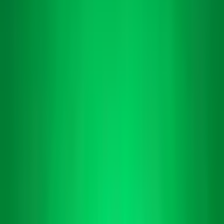
Acessar Canal