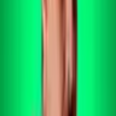
no
link
abaixo e garanta seu ingresso com o cupom de desconto:
timelapse
GoodTimes by Illusionize Cumbuco – Desconto já aplicado no
link
Line-up
3
artista
s
confirmado
s
GoodTimes by Illusionize
Malive
M
Marco Lys
Data