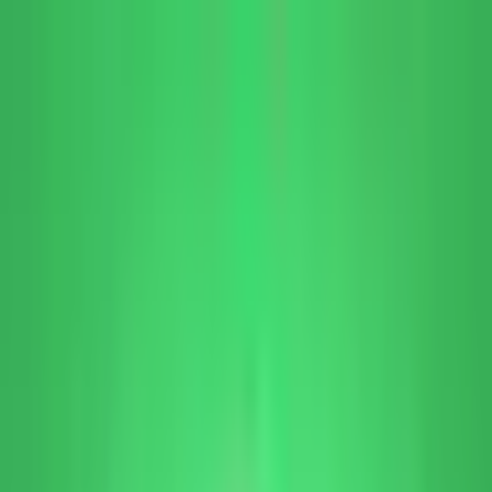
M:
TIMELAPSE
E RECEBA DESCONTOS EXCLUSIVOS
USE O CUPOM:
RECEBA DESCONTOS EXCLUSIVOS
USE O CUPOM:
TIMELAPSE
E
NTOS EXCLUSIVOS
USE O CUPOM:
TIMELAPSE
E RECEBA
CLUSIVOS
USE O CUPOM:
TIMELAPSE
E RECEBA DESCONTOS
USE O CUPOM:
TIMELAPSE
E RECEBA DESCONTOS
USE O CUPOM:
TIMELAPSE
E RECEBA DESCONTOS
USE O CUPOM:
TIMELAPSE
E RECEBA DESCONTOS
USE O CUPOM:
TIMELAPSE
E RECEBA DESCONTOS
USE O CUPOM:
TIMELAPSE
E RECEBA DESCONTOS
USE O CUPOM:
TIMELAPSE
E RECEBA DESCONTOS
USE O CUPOM:
TIMELAPSE
E RECEBA DESCONTOS
USE O CUPOM:
TIMELAPSE
E RECEBA DESCONTOS
USE O CUPOM:
TIMELAPSE
E RECEBA DESCONTOS
USE O CUPOM:
TIMELAPSE
E RECEBA DESCONTOS
USE O CUPOM:
TIMELAPSE
E RECEBA DESCONTOS EXCLUSIVOS