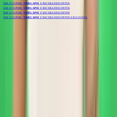
USE O CUPOM:
TIMELAPSE
E RECEBA DESCONTOS
USE O CUPOM:
TIMELAPSE
E RECEBA DESCONTOS
USE O CUPOM:
TIMELAPSE
E RECEBA DESCONTOS
USE O CUPOM:
TIMELAPSE
E RECEBA DESCONTOS EXCLUSIVOS