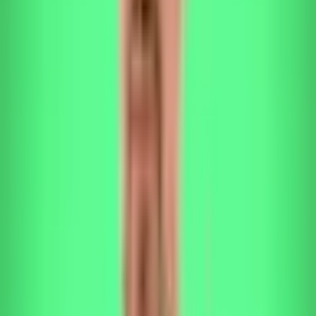
muita energia e um set de um dos maiores nomes da música
eletrônica nacional. A experiência promete uma atmosfera intensa
para aproveitar do início ao fim.
Completando a programação,
Richard Pilon
assume a pista antes e
depois da apresentação principal, mantendo a vibe em alta durante
todo o evento.
💬 Quer ser o primeiro a saber? Infos, pré-venda, alertas... tudo em
primeira mão? Faça parte dos nossos
Grupos de Transmissão
no
WhatsApp
e Instagram
Timelapse
e
Réveillons no Brasil
! Clicou,
entrou, tá por dentro!
🎫 Onde comprar os ingressos:
Para comprar esse evento
clique
no botão
"comprar ingresso"
ou