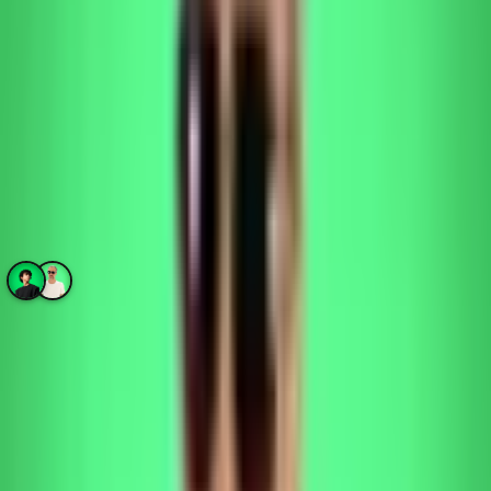
Saiba mais
Inicio
/
Eventos
/
Festas
Parador Maresias Illusionize
Desconto
Festas
Réveillon 2027
PIX sem Taxas
29.12.2026
Parador Maresias
São Sebastião, SP
Comprar Ingressos