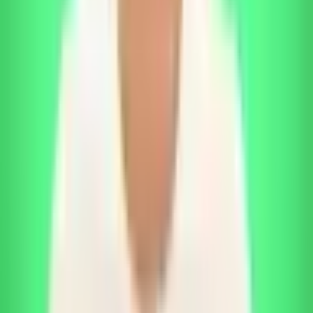
Revenda de ingressos
Timelapse + BuyTicket — de fã para fã
Compre e revenda ingressos com segurança. Use o cupom
TIMELAPSE
em compras acima de R$ 200.
Acessar o BuyTicket
Nossas redes sociais
Eventos Relacionados
›
›
›
Saiba Mais
07.08.2026
+
11
datas
% OFF