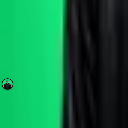
No canal do WhatsApp você fica sabendo da próxima edição primeir
% OFF
Saiba mais
Inicio
/
Eventos
/
Festas
House Garden Vintage Culture
Desconto
Festas
House Garden
Sorocaba, SP
Eventos parecidos
›
›
›