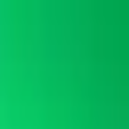
 DESCONTOS EXCLUSIVOS
USE O
TOS EXCLUSIVOS
USE O CUPOM:
LUSIVOS
USE O CUPOM:
TIMELAPSE
USE O CUPOM:
TIMELAPSE
E RECEBA
UPOM:
TIMELAPSE
E RECEBA DESCONTOS