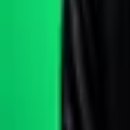
Saiba Mais
18.09.2026
% OFF
Vintage Culture São Paulo
São Paulo - SP
Saiba Mais
26.09.2026
% OFF
Vintage Culture RJ
Rio de Janeiro - RJ
Saiba Mais
31.10.2026