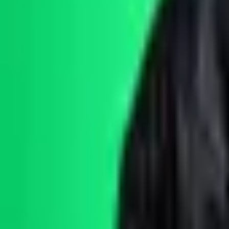
Voltar
Evento encerrado
Este evento já aconteceu
em 05 ABR 2026
e os ingressos não estão m
Ver próximos eventos
Avise-me da próxima