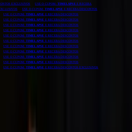
NTOS EXCLUSIVOS
USE O CUPOM:
TIMELAPSE
E RECEBA
CLUSIVOS
USE O CUPOM:
TIMELAPSE
E RECEBA DESCONTOS
USE O CUPOM:
TIMELAPSE
E RECEBA DESCONTOS
USE O CUPOM:
TIMELAPSE
E RECEBA DESCONTOS
USE O CUPOM:
TIMELAPSE
E RECEBA DESCONTOS
USE O CUPOM:
TIMELAPSE
E RECEBA DESCONTOS
USE O CUPOM:
TIMELAPSE
E RECEBA DESCONTOS
USE O CUPOM:
TIMELAPSE
E RECEBA DESCONTOS
USE O CUPOM:
TIMELAPSE
E RECEBA DESCONTOS
USE O CUPOM:
TIMELAPSE
E RECEBA DESCONTOS
USE O CUPOM:
TIMELAPSE
E RECEBA DESCONTOS
USE O CUPOM:
TIMELAPSE
E RECEBA DESCONTOS
USE O CUPOM:
TIMELAPSE
E RECEBA DESCONTOS EXCLUSIVOS