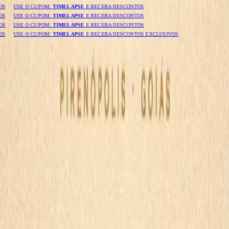
USE O CUPOM:
TIMELAPSE
E RECEBA DESCONTOS
USE O CUPOM:
TIMELAPSE
E RECEBA DESCONTOS
USE O CUPOM:
TIMELAPSE
E RECEBA DESCONTOS
USE O CUPOM:
TIMELAPSE
E RECEBA DESCONTOS EXCLUSIVOS