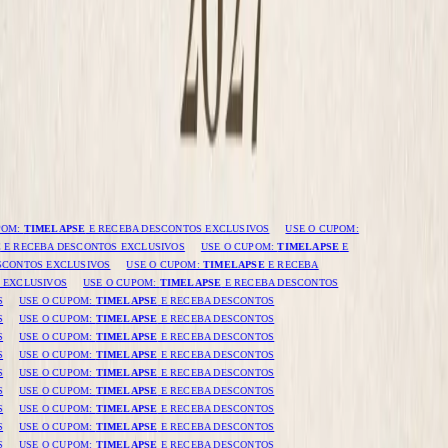
Na Praia Simone Mendes
Brasília - DF
Saiba Mais
08.08.2026
% OFF
Festa OBOÉ
:
TIMELAPSE
E RECEBA DESCONTOS EXCLUSIVOS
USE O CUPOM:
Rio de Janeiro - RJ
RECEBA DESCONTOS EXCLUSIVOS
USE O CUPOM:
TIMELAPSE
E
NTOS EXCLUSIVOS
USE O CUPOM:
TIMELAPSE
E RECEBA
CLUSIVOS
USE O CUPOM:
TIMELAPSE
E RECEBA DESCONTOS
USE O CUPOM:
TIMELAPSE
E RECEBA DESCONTOS
USE O CUPOM:
TIMELAPSE
E RECEBA DESCONTOS
USE O CUPOM:
TIMELAPSE
E RECEBA DESCONTOS
USE O CUPOM:
TIMELAPSE
E RECEBA DESCONTOS
USE O CUPOM:
TIMELAPSE
E RECEBA DESCONTOS
USE O CUPOM:
TIMELAPSE
E RECEBA DESCONTOS
USE O CUPOM:
TIMELAPSE
E RECEBA DESCONTOS
USE O CUPOM:
TIMELAPSE
E RECEBA DESCONTOS
USE O CUPOM:
TIMELAPSE
E RECEBA DESCONTOS