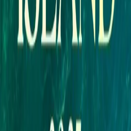
Timelapse + BuyTicket — de fã para fã
Compre e revenda ingressos com segurança. Use o cupom
TIMELAPSE
em compras acima de R$ 200.
Acessar o BuyTicket
Nossas redes sociais
Eventos Relacionados
›
›
›
Saiba Mais
09.08.2026
+
6
datas
% OFF