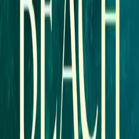
Gipóia, em Angra dos Reis. Uma experiência
all inclusive super
premium
, cercada por natureza e uma atmosfera exclusiva para
receber o novo ano.
O evento conta com
open bar premium
, com seleção de bebidas
como vodka, whisky, gin, cerveja, vinhos, espumantes, drinks,
energéticos, sucos, água de coco, refrigerantes e muito mais. O
buffet
será assinado pelo chef do Restaurante Canto das Canoas.
Por acontecer em uma ilha, o acesso é realizado
exclusivamente por
via marítima
. Quem não possuir embarcação própria poderá utilizar
o serviço de
transfer marítimo
disponível para chegar ao evento.
💬 Quer ser o primeiro a saber? Infos, pré-venda, alertas... tudo em
primeira mão? Faça parte dos nossos
Grupos de Transmissão
no
WhatsApp
e Instagram
Timelapse
e
Réveillons no Brasil
! Clicou,
entrou, tá por dentro!