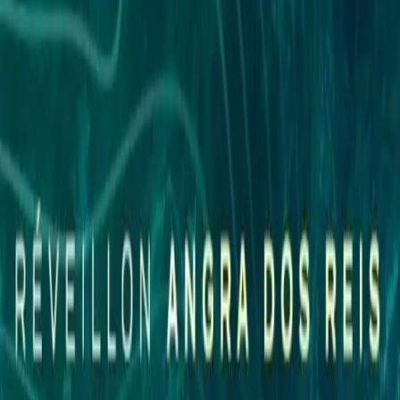
Acessar Canal