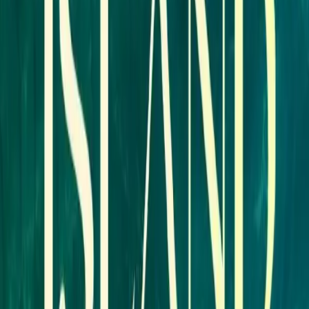
Localização
Canto das Canoas
Praia do Vitorino — Angra dos Reis, RJ
Ver no mapa
Onde ficar
Hotéis em
Angra dos Reis
Encontre as melhores opções de hospedagem perto do evento.
Ver hotéis no Booking
Revenda de ingressos