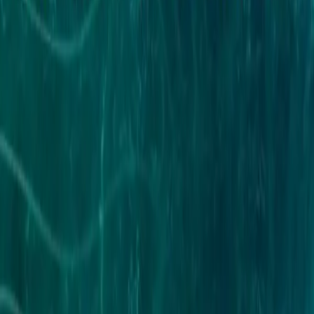
TODOS OS EVENTOS
FESTAS
GRAMADO
RÉVEILLON 2027
REVENDAS BUYTICKET
CLUBS
NAVIOS
SHOWS
CARNAVAL
INTERNACIONAL
LISTAS
BUSCAR
LINKS ÚTEIS
Validar Número
Time de Divulgação
Fale Conosco