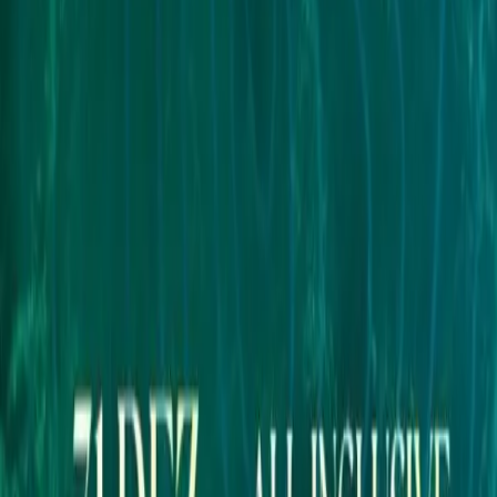
% OFF
Le Club SP
São Paulo - SP
Saiba Mais
14.08.2026
+
2
datas
% OFF
Olivas Winter Sunset
Gramado - RS
Saiba Mais
14.08.2026
% OFF
Dino Fonseca