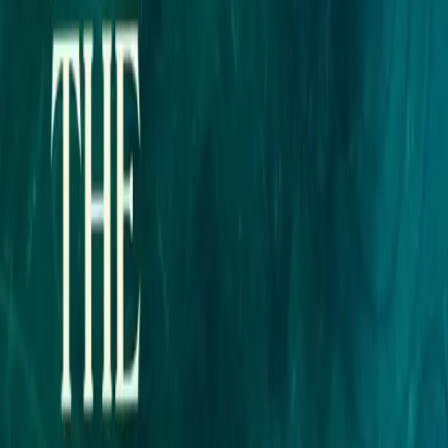
Saiba mais
Inicio
/
Eventos
/
Réveillon 2027
Réveillon The Beach Island
Desconto
Réveillon 2027
Festas
All Inclusive
31.12.2026
Canto das Canoas
Angra dos Reis, RJ
Comprar Ingressos
Desconto já aplicado no link