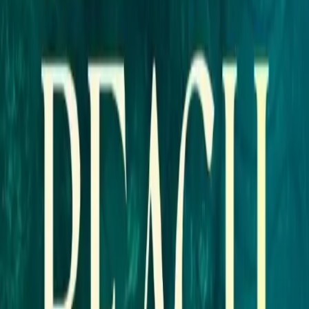
Grupo WhatsApp
Saiba tudo Aqui sobre o Réveillon The Beach
Island
Na noite de
31 de dezembro
, o
The Beach Island 2027
convida
você para celebrar a virada em um cenário paradisíaco na Ilha da