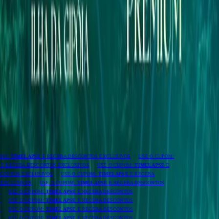
14.08.2026
+
1
data
% OFF
D-Edge Rio de Janeiro
Rio de Janeiro - RJ
Saiba Mais
15.08.2026
% OFF
Surreal Park All Night Lou
:
TIMELAPSE
E RECEBA DESCONTOS EXCLUSIVOS
USE O CUPOM:
Camboriú - SC
RECEBA DESCONTOS EXCLUSIVOS
USE O CUPOM:
TIMELAPSE
E
NTOS EXCLUSIVOS
USE O CUPOM:
TIMELAPSE
E RECEBA
CLUSIVOS
USE O CUPOM:
TIMELAPSE
E RECEBA DESCONTOS
USE O CUPOM:
TIMELAPSE
E RECEBA DESCONTOS
USE O CUPOM:
TIMELAPSE
E RECEBA DESCONTOS
USE O CUPOM:
TIMELAPSE
E RECEBA DESCONTOS
USE O CUPOM:
TIMELAPSE
E RECEBA DESCONTOS