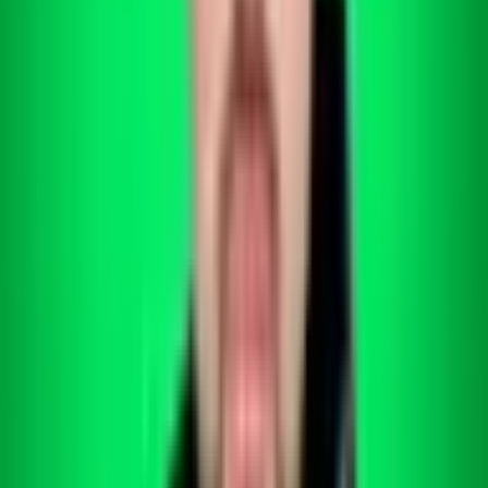
Churrasquinho Menos é Mais BH
Belo Horizonte - MG
Saiba Mais
19.09.2026
% OFF
Ivete Clareou Belo Horizonte
Belo Horizonte - MG
Saiba Mais
11.10.2026
NeverEnds BH
Belo Horizonte - MG
Saiba Mais