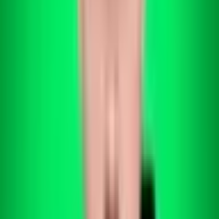
Saiba Mais
04.09.2026
+
2
datas
% OFF
PLAYA Pipa
Tibau do Sul - RN
Saiba Mais
26.12.2026
+
5
datas
% OFF
Réveillon Destino
Camaçari - BA
Saiba Mais
15.08.2026