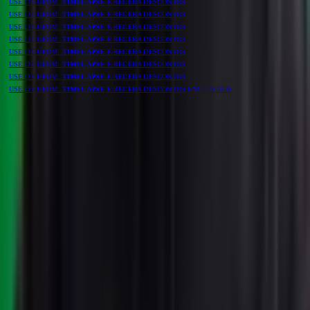
USE O CUPOM:
TIMELAPSE
E RECEBA DESCONTOS
USE O CUPOM:
TIMELAPSE
E RECEBA DESCONTOS
USE O CUPOM:
TIMELAPSE
E RECEBA DESCONTOS
USE O CUPOM:
TIMELAPSE
E RECEBA DESCONTOS
USE O CUPOM:
TIMELAPSE
E RECEBA DESCONTOS
USE O CUPOM:
TIMELAPSE
E RECEBA DESCONTOS
USE O CUPOM:
TIMELAPSE
E RECEBA DESCONTOS
USE O CUPOM:
TIMELAPSE
E RECEBA DESCONTOS EXCLUSIVOS