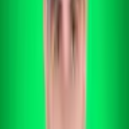
Balneário Camboriú - SC
Saiba Mais
29.12.2026
% OFF
Tantrarosa Baile da Favorita
Garopaba - SC
Saiba Mais
31.12.2026
% OFF
Réveillon Baile da Virada
Florianópolis - SC