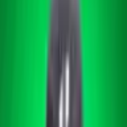
Perguntas Frequentes (FAQ)
Nosso Blog
CONTATOS
contato@betimelapse.com.br
(11) 9 4859-1111
SOCIAL
Voltar